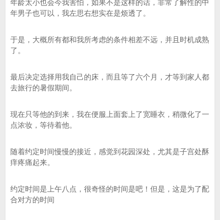
年龄太小也会今我害怕，如果不是这样的话，非常了解性的中
年男子也可以，我左思右想实在是烦透了。
于是，大概所有都和我所考虑的条件相差不远，并且时机成熟
了。
最后决定选择用我自己的床，而且等了六个月，才等到家人都
去旅行的暑假期间。
现在只等他的到来，我在便服上面套上了宽睡衣，稍微化了一
点浓妆，等待着他。
随着约定时间慢慢的接近，感觉到花园深处，尤其是子宫处酥
痒疼痛起来。
约定时间是上午八点，很奇怪的时间是吧！但是，这是为了配
合对方的时间