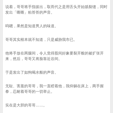
说着，哥哥将手指拔出，取而代之是用舌头开始舐裂缝，同时
发出「嘶嘶」粘答答的声音。
呜嗯，果然是知道男人的味道。
哥哥其实根本就不知道，只是威胁我市已。
他将手放在两腿间，令人觉得股间好象要裂开般的被扩张开
来，然后，哥哥又将脸靠近谷间。
于是发出了如狗喝水般的声音。
无耻、害羞的哥哥，我一直瞪着他，我仰躺在床上，两手握
拳，忍耐着哥哥的一切举止。
实在是大胆的哥哥……。