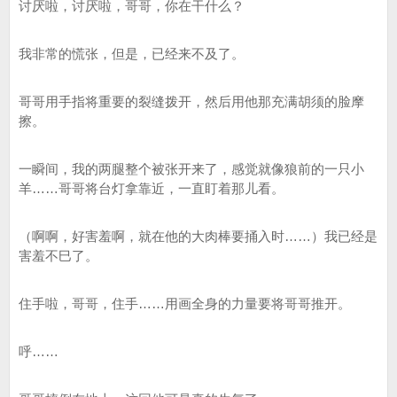
讨厌啦，讨厌啦，哥哥，你在干什么？
我非常的慌张，但是，已经来不及了。
哥哥用手指将重要的裂缝拨开，然后用他那充满胡须的脸摩
擦。
一瞬间，我的两腿整个被张开来了，感觉就像狼前的一只小
羊……哥哥将台灯拿靠近，一直盯着那儿看。
（啊啊，好害羞啊，就在他的大肉棒要捅入时……）我已经是
害羞不巳了。
住手啦，哥哥，住手……用画全身的力量要将哥哥推开。
呼……