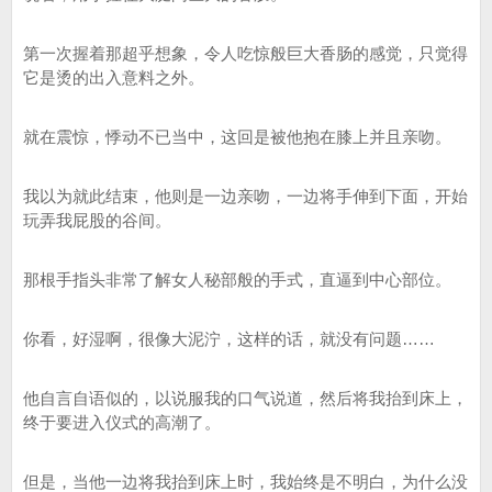
第一次握着那超乎想象，令人吃惊般巨大香肠的感觉，只觉得
它是烫的出入意料之外。
就在震惊，悸动不已当中，这回是被他抱在膝上并且亲吻。
我以为就此结束，他则是一边亲吻，一边将手伸到下面，开始
玩弄我屁股的谷间。
那根手指头非常了解女人秘部般的手式，直逼到中心部位。
你看，好湿啊，很像大泥泞，这样的话，就没有问题……
他自言自语似的，以说服我的口气说道，然后将我抬到床上，
终于要进入仪式的高潮了。
但是，当他一边将我抬到床上时，我始终是不明白，为什么没