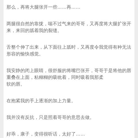
那么，再将大腿张开一些……再……
两腿很自然的靠拢，喘不过气来的哥哥，又再度将大腿扩张开
来，来回的舐着我的裂缝。
舌整个伸了出来，从下面往上舐时，又再度令我觉得有种无法
形容的愉快感觉。
我安静的闭上眼睛，很舒服的将嘴巴张开，哥哥于是将他的唇
重叠在上面，粘糊糊的吸吮着，同时吸着我那柔
软的唇。
在抱紧我的手上逐渐的加上力量。
我并没有反抗，只是照着哥哥的意思去做。
好乖，康子，变得很听话，太好了……