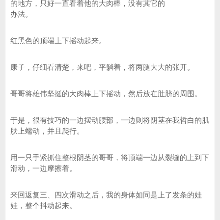
的地方，只好一直看着他的大肉棒，没有其它的
办法。
红黑色的顶端上下摇动起来。
康子，仔细看清楚，来吧，平躺着，将两腿大大的张开。
哥哥将雄伟坚挺的大肉棒上下摇动，然后放在肚脐的周围。
于是，很有技巧的一边摆动腰部，一边则将阴茎在我哲白的肌
肤上蠕动，并且爬行。
用一只手紧抓住整根阴茎的哥哥，将顶端一边从裂缝的上到下
滑动，一边摩擦着。
来回返复三、四次滑动之后，我的身体如同是上了发条的娃
娃，整个抖动起来。