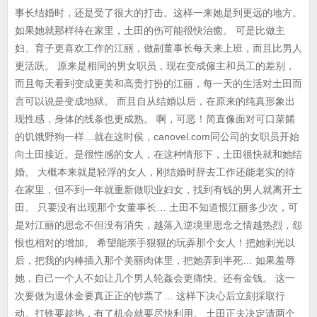
事长结婚时，还是受了很大的打击。这样一来她是到更远的地方。
如果她就那样待在家里，土田的伤可能很快治癒。 可是比做主
妇、育子更喜欢工作的江丽，做副董事长每天来上班，而且比男人
更活跃。 原来是相同的男女职员，现在变成僱主和员工的差别，
而且每天看到变成更美和高贵打扮的江丽，每一天的生活对土田而
言可以说是变成地狱。 而且自从结婚以后，在原来的纯真形象出
现性感，身体的线条也更成熟。 啊，可恶！简直像面对可口菜餚
的饥饿野狗一样…就在这时侯，canovel.com同公司的女职员开始
向土田接近。是很性感的女人，在这种情形下，土田很快就和她结
婚。 大概本来就是轻浮的女人，刚结婚时辞去工作还能老实的待
在家里，但不到一年就重新做职业妇女，找到有钱的男人就离开土
田。 只要没有出现那个女董事长… 土田不知道恨江丽多少次，可
是对江丽的思念不但没有消失，越落入逆境里思念之情越热烈，怨
恨也相对的增加。 希望能亲手狠狠的玩弄那个女人！把她剥光以
后，把我的内棒插入那个美丽肉体里，把她弄到半死… 如果羞辱
她，自己一个人不如让几个男人轮姦会更痛快。还有金钱。 这一
次要做为退休金要真正正的钞票了… 这样下决心后立刻採取行
动。打铁要趁热，有了机会就要尽快利用。 土田正夫决定请两个