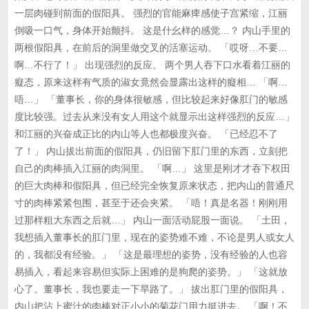
一层肉碰到前面的假阳具。 强烈的官能麻痺感使子宫紧缩，江丽
倒吸一口气，身体开始颤抖。 这是什幺样的感觉…？ 内山手里的
两根假阳具，在前后的洞里做交叉的活塞运动。 「哎呀…不要…
啊…不行了！」 出现强烈的反应。 两个男人吞下口水看着江丽的
癡态，原来这样有气质的淑女竟然会显露出这样的癡相… 「啊…
唔…」 「董事长，你的身体很敏感，但比较起来好像肛门的敏感
度比较强。过去从来没有女人用这个就显示出这样强烈的反应…」
和江丽的兴奋成正比的内山等人也都极度兴奋。 「已经忍不了
了！」 内山拔出前面的假阳具，仍旧留下肛门里的东西，立刻把
自己的肉棒插入江丽的肉洞里。 「啊…」 这里是刚才才吞下权田
的巨大肉棒和假阳具，但已经完全恢复原来状态，把内山的普通尺
寸的肉棒紧紧包围，甚至于还会夹紧。 「唔！真是名器！刚刚用
过那样粗大东西之后就…」 内山一面活动屁股一面说。 「土田，
我想插入董事长的肛门里，现在的姿势难不难，不论是男人或女人
的，我都没有经验。」 「这是最理想的姿势，没有经验的人也容
易插入，看起来容易但实际上困难的是狗爬的姿势。」 「这就放
心了。董事长，我也要走一下旱路了。」 拔出肛门里的假阳具，
内山把沾上蜜汁的肉棒对正小小的菊花门用力挺进去。 「啊！不