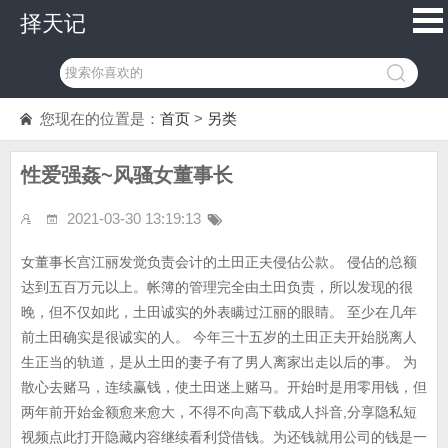
择天记
您现在的位置是：
首页
>
另类
性爱强姦~风骚女董事长
2021-03-30 13:19:13
女董事长宫江丽发觉负责会计的土田正夫侵佔公款。 侵佔的总额
达到五百万元以上。帐簿的管理完全由土田负责，所以发现的很
晚，但不仅如此，土田诚实的外表瞒过江丽的眼睛。 至少在几年
前土田确实是很诚实的人。 今年三十五岁的土田正夫开始脱离人
生正当的轨道，是从土田的妻子有了男人离家出走以后的事。 为
散心去赌马，连续赢钱，使土田迷上赌马。开始时是用零用钱，但
两年前开始金额愈来愈大，不得不向高下载成人抖音,分享隐私短
视频点此打开隐藏内容继续看利贷借钱。为还钱就用公司的钱是一