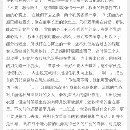
还有那种机会的话！」 权田伸手抓住江丽的领口把她拉起来。
「不要…救命啊！」 这句喊叫就像信号一样，权田的铁拳打在江
丽的心窝上。 在她倒下去之前，两个乳房各挨一拳。 ３ 江丽的衣
服已经被脱光，倒在董事长室的沙发上。只把双手绑在背后，所以
能欣赏到她的全身。 雪白的身上有三个圆圆的红痣，在两个乳房
和心窝上。 权田为打架时能表示帅劲，最近常去练拳，所以下手
能分出轻重。所以打在心窝上的一拳，还不到使她昏过去的程度，
女人最敏感的乳房挨打，只是感到呼吸困难而已。这时候三个人一
起动手，把她的衣服脱光双手绑在背后。 内山拔出匕首，用锐利
的刀尖碰一下乳头。 「董事长，最好不要大声喊叫，这个家伙是
很锐利的。」 内山说完就用手指捏住乳头向上拉。 「啊…」 把匕
首的刃部轻轻放在乳头的根上。 「你如果不听，就把可爱的乳头
切下来。」 「…」 江丽因为恐惧全身都起鸡皮疙瘩。流氓的气势
对江丽这种身世良好的女人，会发挥很大的恐吓作用。 土田脱光
衣服，但这时侯最重要的肉棒并没有硬起来，还软绵绵的垂在那
里。不久前他还是很平凡的一个上班族，也没有看过什幺犯罪，更
不要说是自己去做。在剥下女董事长的衣服时是相当激动，但并不
是性感。 现在终于能尽情的玩弄期待已久的江丽的肉体，可是较