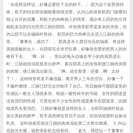
「你虽然这样说，好像还要吃下去的样子。」 因为这个姿势很特
殊，双方的结合部份都能看得很清楚。从内山的录影机照门能看到
朝上分开的花瓣，和粗大的肉棒插入的情景。偶尔有土田的拍立得
相机发出的闪光照亮江丽的阴部。对色情录影带是多余的光线，但
内山想可以在编辑时剪掉。 权田的巨大肉棒完全进入江丽的肉洞
里。 「董事长，成功了。」 那真是令人膛目结合的场面，有这样
美丽面貌的女人，在阴部完全张开红唇，好像很贪婪的把男人的肉
棒吞下去。 「啊…好…」 突出的龟头边缘在窄小的肉洞里进出
时，江丽就扭动屁股发出娇声。襄在阴茎上的珍珠刺激江丽肉洞里
的肉襞，使江丽流出眼泪。 「啊…就在那里…还要…啊…太好
了！」 这种情形简直不像强姦。离开男人三年的空白，好像一下
子爆炸燃绕，江丽已经完全控制不了自己。而且她很可能阴道里的
性感比一般女人强很多倍。根据一般性科学的书籍，女性的阴道是
没有强烈的性感，可是也有不少女性的性感是集中在阴道里，比阴
核或乳头更强烈。 江丽好像就是这样的女人，当权田抽插时就会
发出美妙的娇声，双手虽然绑在背后不自由，但扭动屁股时会振动
乳房。 这时候权田就在江丽的肉体深处第二次射出精液。 ５ 内山
也脱光衣服，就把录影机交给权田。 「老大，我想玩一下董事长