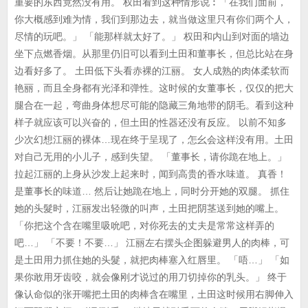
重要的东西竟然没有用。 权田看到这种情形说︰「在我们面前，
你大概感到难为情，我们到那边去，就当做这里只有你们两个人，
尽情的玩吧。」 「能那样就太好了。」 权田和内山到对面的墙边
坐下点燃香烟。从那里仍旧可以看到土田和董事长，但总比站在身
边看好多了。 土田低下头看赤裸的江丽。 女人成熟的肉体柔软而
艳丽，而且全身都有光泽和弹性。这时候的女董事长，仅仅的把大
腿合在一起，弯曲身体想尽可能的隐藏三角地带的阴毛。看到这种
样子就应该可以兴奋的，但土田的性器还没有反应。 以前不知多
少次幻想江丽的裸体…现在终于呈现了，怎幺会这样没有用。土田
对自己无用的小儿子，感到失望。 「董事长，请你跪在地上。」
拉起江丽的上身从沙发上起来时，闻到高贵的香水味道。 真香！
是董事长的味道… 然后让她跪在地上，同时分开她的双腿。 抓住
她的头髮时，江丽发出轻微的叫声，土田把阴茎送到她的嘴上。
「你把这个含在嘴里吸吮吧，对你死去的丈夫是常常这样弄的
吧…」 「不要！不要…」 江丽左右摆头企图躲避男人的肉棒，可
是土田用力抓住她的头髮，就把肉棒塞入红唇里。 「唔…」 「如
果你敢用牙齿咬，就会像刚才说过的用刀切掉你的乳头。」 终于
像认命似的张开嘴把土田的肉棒含在嘴里，土田这时候用右脚伸入