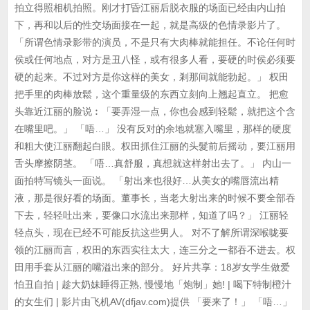
拍立得照相机拍照。刚才打昏江丽后脱衣服的场面已经由内山拍
下，再和以后的性交场面接在一起，就是高级的色情录影片了。
「所谓色情录影带的演员，不是只有大肉棒就能担任。不论任何时
侯或任何地点，对方是丑八怪，或有很多人看，要硬的时侯必须要
硬的起来。不过对方是你这样的美女，剎那间就能勃起。」 权田
把手里的肉棒放鬆，这个重量级的东西立刻向上翘起直立。 把愈
头靠近江丽的脸说︰「要弄湿一点，你也会感到轻鬆，就把这个含
在嘴里吧。」 「唔…」 没有反对的余地就塞入嘴里，那样的硬度
和粗大使江丽翻起白眼。权田抓住江丽的头髮前后摇动，要江丽用
舌头摩擦阴茎。 「唔…真舒服，真想就这样射出去了。」 内山一
面拍特写镜头一面说。 「射出来也很好…从美女的嘴唇流出精
液，那是很好看的场面。董事长，当老大射出来的时候不要全部吞
下去，轻轻吐出来，要像口水流出来那样，知道了吗？」 江丽轻
轻点头，现在已经不可能反抗这些男人。 对不了解所谓深喉咙要
领的江丽而言，权田的东西实往太大，连三分之一都吞不进去。权
田用手套从江丽的嘴溢出来的部分。 好片共享：18岁女学生做爱
怕丑自拍 | 趁大奶妹睡得正熟, 慢慢地「炮制」她! | 喝下特制橙汁
的女生们 | 影片由飞机AV(dfjav.com)提供 「要来了！」 「唔…」