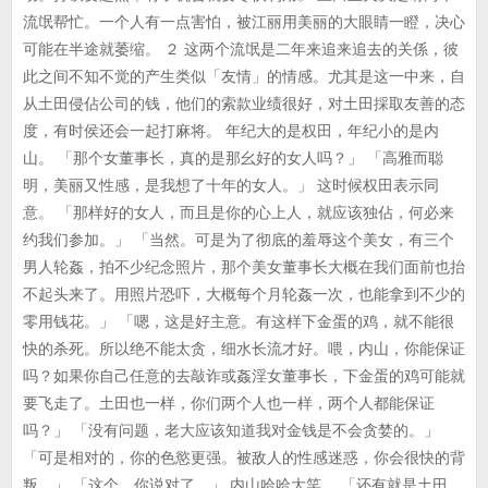
流氓帮忙。一个人有一点害怕，被江丽用美丽的大眼睛一瞪，决心
可能在半途就萎缩。 ２ 这两个流氓是二年来追来追去的关係，彼
此之间不知不觉的产生类似「友情」的情感。尤其是这一中来，自
从土田侵佔公司的钱，他们的索款业绩很好，对土田採取友善的态
度，有时侯还会一起打麻将。 年纪大的是权田，年纪小的是内
山。 「那个女董事长，真的是那幺好的女人吗？」 「高雅而聪
明，美丽又性感，是我想了十年的女人。」 这时候权田表示同
意。 「那样好的女人，而且是你的心上人，就应该独佔，何必来
约我们参加。」 「当然。可是为了彻底的羞辱这个美女，有三个
男人轮姦，拍不少纪念照片，那个美女董事长大概在我们面前也抬
不起头来了。用照片恐吓，大概每个月轮姦一次，也能拿到不少的
零用钱花。」 「嗯，这是好主意。有这样下金蛋的鸡，就不能很
快的杀死。所以绝不能太贪，细水长流才好。喂，内山，你能保证
吗？如果你自己任意的去敲诈或姦淫女董事长，下金蛋的鸡可能就
要飞走了。土田也一样，你们两个人也一样，两个人都能保证
吗？」 「没有问题，老大应该知道我对金钱是不会贪婪的。」
「可是相对的，你的色慾更强。被敌人的性感迷惑，你会很快的背
叛。」 「这个，你说对了。」 内山哈哈大笑。 「还有就是土田，