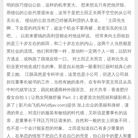
明的技巧侵佔公款，这样的机率更大。 想来想去只有把他开除。
用侵佔的公款代替退休金，这等于是把土田正夫两手空空的从公司
丢出去。 侵佔的公款当然已经被高利贷的人拿走。 「土田先生
啊，下金蛋的鸡没有了，趁这个机会不要再赌，老老实实的生活
吧。」 以前来要钱的高利贷都会对他这样说。 经常来向土田收款
的是三十岁左右的权田，和二十岁左右的内山，这两个人当然都是
黑社会的流氓。他们和刑警一样，形动时一定两个人一组，以防对
方逃走，或狗急了跳墙反咬一口。 对土田正夫而言，还有比失去
职业更对他造成打击的事。那是自从他第一眼看到江丽时就真心的
爱上她。 江丽虽然是专科毕业，这里也是小公司，但进入公司就
担任董事长秘书的工作，当然有她的条件。在专科学英文而且从高
中时代就学法文，因此精通两种外国语言。 好片共享：香港肥仔
瘦女自拍 1 | 让熟女阿姨舒服 Part. 2 | 老婆首次拍照就和摄影师上
床了 | 影片由飞机AV(dfjav.com)提供 加上出众的美丽和身材，潇
洒的举止，对流行的服装有敏锐的时代感，又听说是董事长的远
亲，是董事长千拜託万拜託请来的。自然和一般的女上班族不同，
也不是一个会计能妄想的对象。 土田是知道自己有多少重量的
人，在单恋的情形下把自己关在自己的壳里，但心目中的爱人和董