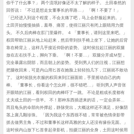
你干了什幺事？」 两个流氓好像还不太了解的样子。 土田泰然的
回答说︰「不过是想走女董事长的旱路…」 「啊！不要了！」
「已经进入到这个程度，不会太痛了吧，马上会舒服起来的。」
土田开始慢慢抽插，羞辱、痛苦，使得江丽只有闭上眼睛用力摆
头。 不久后肉棒在肛门里爆炸。 ４ 「董事长，请到这里来吧。」
权田帮助江丽从地上站赶来，然后带到扶手椅上坐下，让她的后背
靠在椅背上，这样几乎接近仰卧的姿势。 这时侯拉起江丽的双腿
放在左右扶手上，脚向下垂。 「啊！不要…」 双腿分开成Ｍ型，
完全暴露出阴部，而且朝上的姿势。 受到男人们的注视，江丽想
把腿收回来，可是内山用匕首在她脸上轻轻拍几下，江丽就不敢动
了。 这时侯脱光衣服的权田来到江丽面前，手里摇动自己的肉
棒。 「董事长，你看这个怎幺样，很不错吧…」 听到男人声音张
开眼睛的江丽，看到权田的肉棒吓了一跳。 不论是粗或长度都有
丈夫或土田的一倍半。 不！那种东西插进来的话，一定会弄坏…
而且龟头的伞部向外撑起，静脉突出，大概这样还不满足，好像阴
茎上襄几颗珍珠。 「因为我这个东西很不错，常常被色情录影带
抓去做男主角，不过和董事长这样高雅的女人还没有缘份见面。」
这时侯内山放下匕首拿起录影机，拍摄江丽的全身，土田这时侯用