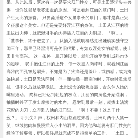
呆。从此以后，两次有一次是要求肛门性交，可是土田逐渐失去兴
趣，也许这就是老婆逃走的原因。 可是看到江丽的肛门时，土田
产生无比的振奋。 只要姦淫这个女董事长的肛门，那才是真正完
全征服这个美女…但还是先要奸淫江丽的身体。 土田从江丽的嘴
里拔出肉棒，就把湿淋淋的肉捧插入江丽的肉洞里。 「啊…」
「董事长，终于进去了。」 从插入感就明确感觉出她确实独守空
闺三年，那里已经湿润可是仍旧很紧，有如姦淫处女的感觉，使土
田非常高兴。 这一条路一旦开通以后，就能开始享受到成熟肉体
的滋味。 双手抱住江丽的上身，每一次挺入肉棒时，就看到江丽
高雅的面孔皱起眉头。不知是为了疼痛还是羞耻，或伤感，或为掩
饰快感，土田是无法区别，但一面抽插一面亲吻时，开始时虽然反
抗，但不久后就放弃抵抗。 土田没命的吸吮香唇，舌头伸入她的
嘴里捲动。 肉棒已经达到勃起的极点，江丽的肉洞也开始湿润，
抽插时甚至于发出摩擦时的水声。 忍耐到最后一刻，就拔出沾满
花蜜的肉刀，立即刺入她的肛门里。 「啊！不要！这是干什
幺？」 听到尖叫声，权田和内山都跑过来看。土田对两个人笑一
笑，继续把肉棒慢慢插入小小的洞里。因为他和老婆有肛门性交的
经验了解要领，所以很轻易就完成不是很简单的工作。 「土田…