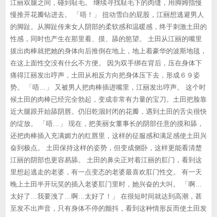
江丽双腿之间，碰到耻毛。 继续寻找耻毛下的肉缝，用脚姆指慢
慢推开花瓣钻进去。 「唔！」 扭动雪白的屁股，江丽想逃避男人
的脚趾。从脚趾传来女人阴部的柔软感和温暖感，终于刺激土田的
性感，同时也产生在那里看、摸、舔的慾望。 土田从江丽的嘴里
拔出肉棒就把她的身体向后推倒在地上，地上着豪华的波斯地毯，
在这上面性交没有什幺不方便。 因为双手绑在背后，压在身体下
痛得江丽发出哼声，土田从相反方向把身体压下去，形成６９姿
势。 「唔…」 又被男人把肉棒插进嘴里，江丽发出哼声。 这个时
候土田的肉棒已经完全勃起，变成非常有力量的宝刀。土田把脸靠
近大腿跟开始舔阴唇。仍旧乾涸封闭的花瓣，遇到土田的舌尖很快
的绽放。 「唔…」 现在，把美丽女董事长的阴部任意的摸和舔，
还把肉棒插入充满媚力的红唇里，这样的征服感和满足感使土田兴
奋到极点。 土田保持这样的姿势，但变成侧卧，这样更能看清楚
江丽的阴部也更容易舔。 土田的鼻尖正对着江丽的肛门，看到这
里想起逃走的老婆，有一点变态的老婆最喜欢肛门性交。 有一天
晚上土田半开玩笑的插入老婆肛门里时，她兴奋的大叫。 「啊…
太好了…我要洩了…啊…太好了！」 在很短时间就达到高潮，甚
至发不出声音，只有身体不停的颤抖，看到这种情形反而使土田发