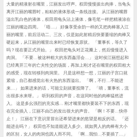
大量的精液射在嘴里，江丽发出哼声。权田慢慢拔出肉捧，当龟头
离开江丽的嘴唇时，粘粘的液体形成一条线连接。 从江丽的嘴唇
溢出乳白色的液体，权田用龟头沾上液体，像毛笔一样把精液涂在
江丽的嘴边四周。 「唔…」 好像享受余韵一样的又把肉棒塞入江
丽的嘴里，前后活动二、三次，仅是如此射精后快要萎缩的肉棒又
硬起来，从江丽的嘴里出来时已经恢复原状。 「董事长，等久了
吗？现在要正式开始。」 权田把龟头对正花瓣上，然后慢慢进入
肉洞。 「不要…被这种粗大的东西姦淫会…」 这时侯江丽想起和
已经离开三年的亡夫性交的场面，再加上刚才还在嘴里的权田粗大
的感受，现在转移到肉洞里。 只是这样想一想，江丽的子宫口就
紧缩，自己都感觉出有火热的东西溢出。 「啊，不行…不能进
来…」 如果进来的话，可能立刻就要投降了。 「唷，董事长，流
出很多水来呀。」 听到权田的声音，在这同时他的肉棒猛然进
入。 这是多幺强烈的充实感… 刚才嘴里都快要装不下的东西，现
在完全插入，江丽不由己的发出很大的声音。 「啊！不要…快停
止！」 江丽在下意识里冒出还希望进来的慾望是相反的话。 「还
能进去吗？」 权田也不知道能进入多少。就如男人的肉棒有大小
的区别，女人的肉洞也因人而不同。 「啊…我怕…不要插了…」