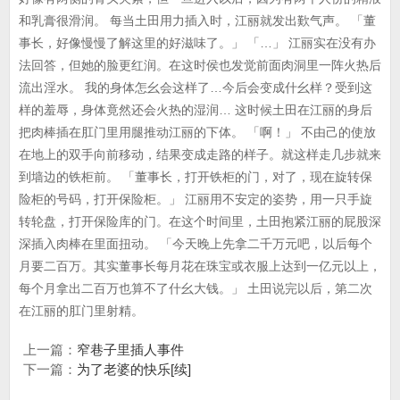
和乳膏很滑润。 每当土田用力插入时，江丽就发出歎气声。 「董
事长，好像慢慢了解这里的好滋味了。」 「…」 江丽实在没有办
法回答，但她的脸更红润。在这时侯也发觉前面肉洞里一阵火热后
流出淫水。 我的身体怎幺会这样了…今后会变成什幺样？受到这
样的羞辱，身体竟然还会火热的湿润… 这时候土田在江丽的身后
把肉棒插在肛门里用腿推动江丽的下体。 「啊！」 不由己的使放
在地上的双手向前移动，结果变成走路的样子。就这样走几步就来
到墙边的铁柜前。 「董事长，打开铁柜的门，对了，现在旋转保
险柜的号码，打开保险柜。」 江丽用不安定的姿势，用一只手旋
转轮盘，打开保险库的门。在这个时间里，土田抱紧江丽的屁股深
深插入肉棒在里面扭动。 「今天晚上先拿二千万元吧，以后每个
月要二百万。其实董事长每月花在珠宝或衣服上达到一亿元以上，
每个月拿出二百万也算不了什幺大钱。」 土田说完以后，第二次
在江丽的肛门里射精。
上一篇：
窄巷子里插人事件
下一篇：
为了老婆的快乐[续]