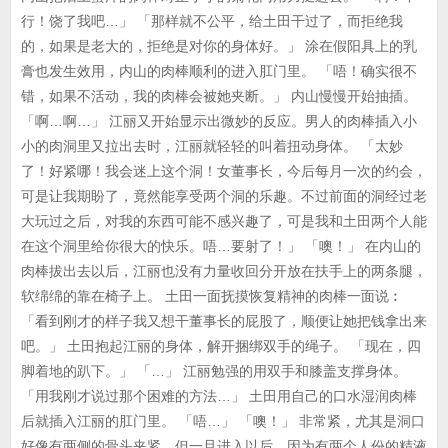
行！饶了我吧…」 「那样就不公平，给土田干过了，而拒绝我
的，如果是老大的，拒绝是对你的身体好。」 涂在假阳具上的乳
膏也发生效用，内山的肉棒顺利的进入肛门里。 「唔！确实很不
错，如果不活动，我的肉棒会被她夹断。」 内山慢慢开始抽插。
「啊…啊…」 江丽又开始显示出微妙的反应。男人的肉棒插入小
小的肉洞里又拉出去时，江丽就轻轻的叫着扭动身体。 「太妙
了！好紧哪！我会迷上这个洞！女董事长，今后每月一次的约会，
可是让我期盼了，竟然能享受两个洞的乐趣。不过前面的洞经过老
大玩过之后，对我的东西可能不感兴趣了，可是我和土田两个人能
在这个洞里给你很大的快乐。唔…要射了！」 「噢！」 在内山的
肉棒拔出去以后，江丽也没有力量收回分开放在扶手上的两条腿，
软绵绵的靠在椅子上。 土田一面抚摸恢复精神的肉棒一面说︰
「看到刚才的样子我又想干董事长的屁股了，顺便让她把钱拿出来
吧。」 土田抱起江丽的身体，解开捆绑双手的绳子。 「现在，四
脚着地的趴下。」 「…」 江丽勉强的用双手和膝盖支撑身体。
「用我刚才说过那个困难的方法…」 土田用自己的口水湿润肉棒
后就插入江丽的肛门里。 「唔…」 「噢！」 非常紧，尤其是洞口
好像有两侧的骨头夹紧，但一旦进入以后，因为有两个人份的精液