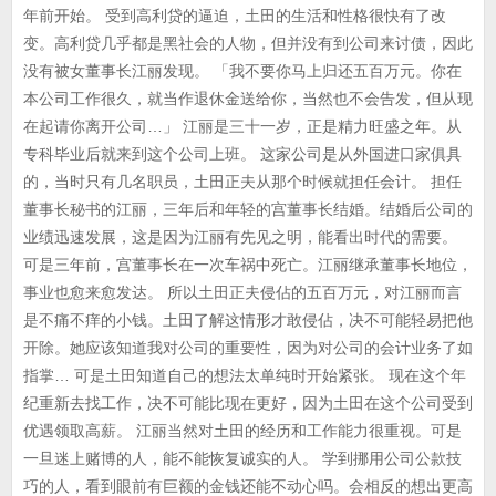
年前开始。 受到高利贷的逼迫，土田的生活和性格很快有了改
变。高利贷几乎都是黑社会的人物，但并没有到公司来讨债，因此
没有被女董事长江丽发现。 「我不要你马上归还五百万元。你在
本公司工作很久，就当作退休金送给你，当然也不会告发，但从现
在起请你离开公司…」 江丽是三十一岁，正是精力旺盛之年。从
专科毕业后就来到这个公司上班。 这家公司是从外国进口家俱具
的，当时只有几名职员，土田正夫从那个时候就担任会计。 担任
董事长秘书的江丽，三年后和年轻的宫董事长结婚。结婚后公司的
业绩迅速发展，这是因为江丽有先见之明，能看出时代的需要。
可是三年前，宫董事长在一次车祸中死亡。江丽继承董事长地位，
事业也愈来愈发达。 所以土田正夫侵佔的五百万元，对江丽而言
是不痛不痒的小钱。土田了解这情形才敢侵佔，决不可能轻易把他
开除。她应该知道我对公司的重要性，因为对公司的会计业务了如
指掌… 可是土田知道自己的想法太单纯时开始紧张。 现在这个年
纪重新去找工作，决不可能比现在更好，因为土田在这个公司受到
优遇领取高薪。 江丽当然对土田的经历和工作能力很重视。可是
一旦迷上赌博的人，能不能恢复诚实的人。 学到挪用公司公款技
巧的人，看到眼前有巨额的金钱还能不动心吗。会相反的想出更高