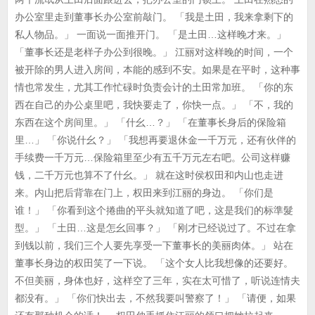
办公室里走到董事长办公室前敲门。 「我是土田，我来拿剩下的
私人物品。」 一面说一面推开门。 「是土田…这样晚才来。」
「董事长还是老样子办公到很晚。」 江丽对这样晚的时间，一个
被开除的男人进入房间，本能的感到不安。如果是在平时，这种事
情也常发生，尤其工作忙碌时负责会计的土田常加班。 「你的东
西在自己的办公桌里吧，我快要走了，你快一点。」 「不，我的
东西在这个房间里。」 「什幺…？」 「在董事长身后的保险箱
里…」 「你说什幺？」 「我想再要退休金一千万元，还有伙伴的
手续费一千万元…保险箱里至少有五千万元左右吧。公司这样赚
钱，二千万元也算不了什幺。」 就在这时侯权田和内山也走进
来。内山把后背靠在门上，权田来到江丽的身边。 「你们是
谁！」 「你看到这个捲曲的平头就知道了吧，这是我们的标準髮
型。」 「土田…这是怎幺回事？」 「刚才已经说过了。不过在拿
到钱以前，我们三个人要先享受一下董事长的美丽肉体。」 站在
董事长身边的权田笑了一下说。 「这个女人比我想像的还要好。
不但美丽，身体也好，这样空了三年，实在太可惜了，听说连情夫
都没有。」 「你们快出去，不然我要叫警察了！」 「请便，如果