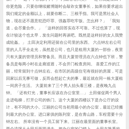
你更危险，只要你继续赌博随时会敲诈女董事长，如果你要求超出
我们规定的金额以上，就要你断二、三根手指。我可是黑社会人
物，现在还不愿意犯恐吓罪、强姦罪吃牢饭。怎幺样？」 「我知
道，会尽量合作。」 「这样的回答实在不可靠。不过也算了，现
在计较这个也太早，发生问题时再谈吧。既然是这样好的女人我赞
成轮姦。」 土田决定利用还留在公司里的东西。 六点钟左右公司
里的人几乎全走光，虽然是公司，也只是租用大厦的一部份，夜里
只有大厦的管理员和警备员。而且大厦管理员在六点钟也下班，警
备员是每两小时在走廊巡迥，不会开门检查房间。 喜爱工作的江
丽，经常留到十点钟左右。在市区的高级住宅有很好的房屋，可是
回家以后无事可做，反而会想起亡夫的事，最近就在同一栋大厦租
一间房子生活。 大厦前来了三个男人抬头看三楼，是夜晚九点
钟。 「还有灯光，董事长应该在办公室里…」 土田催促两个男人
走进电梯，打开公司的铁门。这个大厦的四楼以下是办公厅的设
计，有不同的大小。江丽的公司当初用最小的办公室，最近已经搬
到最大的办公室。进口家俱的陈列室，是在青山路，车程需要十分
钟左右。 所幸没有一个员工留下来。江丽在最里面的董事长室。
两个流氓从土田后面跟进去，把办公室的门锁上。 土田在熟悉的