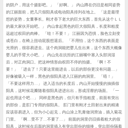
的阴户，用这个摄影吧。」 「好啊。」 内山蹲在仍旧是相同姿势
的江丽面前，把几只假阳具或电动阳具排列在地上。 「这是最理
想的姿势，女董事长。刚才吞下老大的巨大东西，首先从这个ＬＬ
的最大家伙开始吧。」 内山拿起黑色的巨大假阳具，长度和粗度
远超过权田的肉棒。 「哇！不要！」 江丽因为恐惧，脸色立刻变
成苍白，在椅上扭动屁股想退后。 「不用怕，这个东西的表面是
光滑的，很容易进去。这个肉洞能把婴儿生出来，这个东西大概像
婴儿的手臂大小吧。」 内山先在抗拒的江丽嘴中塞入头部润湿
后，对正肉洞口。把这种情形由权田不停的拍摄。 「啊！不
要！」 「进去了！只要这里能进去，以后的部份更没有问题…」
好像被吸入一样，黑色的假阳具进入江丽的肉洞里。 「唔！」
「不要这样用力…」 进入适当的长度后，内山开始慢慢的抽插假
阳具，这时候花瓣随着假阳具进进出出，形成淫靡的场面。 「一
起也用这个吧…」 同样是黑色的，但只有手指粗度，前面有突出
的部份，是肛门专用的假阳具。 肛门里有刚才土田射出来的精液
应该容易进入，但为小心起见，内山涂上乳膏做润滑油，插入菊花
门里。 「啊…受不了…不要了…」 前面的洞里仍旧插着粗大的假
阳具，这时候在后面的洞里插入有突出部份的细捧，突出部份隔着