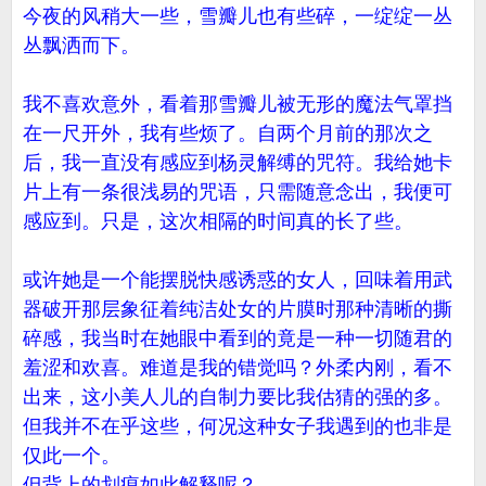
今夜的风稍大一些，雪瓣儿也有些碎，一绽绽一丛
丛飘洒而下。
我不喜欢意外，看着那雪瓣儿被无形的魔法气罩挡
在一尺开外，我有些烦了。自两个月前的那次之
后，我一直没有感应到杨灵解缚的咒符。我给她卡
片上有一条很浅易的咒语，只需随意念出，我便可
感应到。只是，这次相隔的时间真的长了些。
或许她是一个能摆脱快感诱惑的女人，回味着用武
器破开那层象征着纯洁处女的片膜时那种清晰的撕
碎感，我当时在她眼中看到的竟是一种一切随君的
羞涩和欢喜。难道是我的错觉吗？外柔内刚，看不
出来，这小美人儿的自制力要比我估猜的强的多。
但我并不在乎这些，何况这种女子我遇到的也非是
仅此一个。
但背上的划痕如此解释呢？