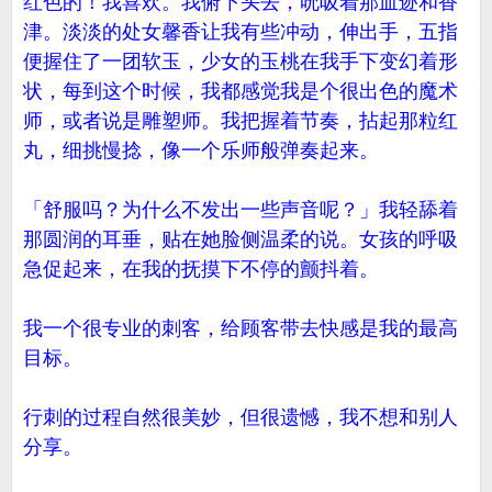
红色的！我喜欢。我俯下头去，吮吸着那血迹和香
津。淡淡的处女馨香让我有些冲动，伸出手，五指
便握住了一团软玉，少女的玉桃在我手下变幻着形
状，每到这个时候，我都感觉我是个很出色的魔术
师，或者说是雕塑师。我把握着节奏，拈起那粒红
丸，细挑慢捻，像一个乐师般弹奏起来。
「舒服吗？为什么不发出一些声音呢？」我轻舔着
那圆润的耳垂，贴在她脸侧温柔的说。女孩的呼吸
急促起来，在我的抚摸下不停的颤抖着。
我一个很专业的刺客，给顾客带去快感是我的最高
目标。
行刺的过程自然很美妙，但很遗憾，我不想和别人
分享。