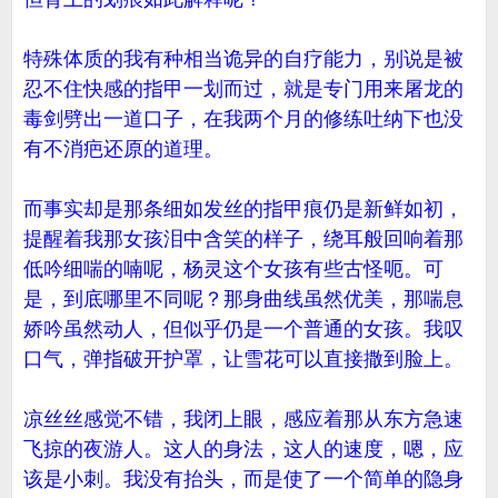
特殊体质的我有种相当诡异的自疗能力，别说是被
忍不住快感的指甲一划而过，就是专门用来屠龙的
毒剑劈出一道口子，在我两个月的修练吐纳下也没
有不消疤还原的道理。
而事实却是那条细如发丝的指甲痕仍是新鲜如初，
提醒着我那女孩泪中含笑的样子，绕耳般回响着那
低吟细喘的喃呢，杨灵这个女孩有些古怪呃。可
是，到底哪里不同呢？那身曲线虽然优美，那喘息
娇吟虽然动人，但似乎仍是一个普通的女孩。我叹
口气，弹指破开护罩，让雪花可以直接撒到脸上。
凉丝丝感觉不错，我闭上眼，感应着那从东方急速
飞掠的夜游人。这人的身法，这人的速度，嗯，应
该是小刺。我没有抬头，而是使了一个简单的隐身