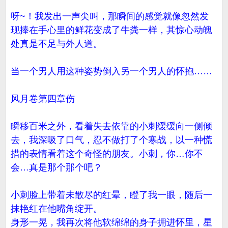
呀~！我发出一声尖叫，那瞬间的感觉就像忽然发
现捧在手心里的鲜花变成了牛粪一样，其惊心动魄
处真是不足与外人道。
当一个男人用这种姿势倒入另一个男人的怀抱……
风月卷第四章伤
瞬移百米之外，看着失去依靠的小刺缓缓向一侧倾
去，我深吸了口气，忍不做打了个寒战，以一种慌
措的表情看着这个奇怪的朋友。小刺，你…你不
会…真是那个那个吧？
小刺脸上带着未散尽的红晕，瞪了我一眼，随后一
抹艳红在他嘴角绽开。
身形一晃，我再次将他软绵绵的身子拥进怀里，星