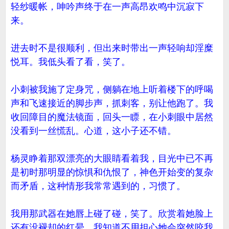
轻纱暖帐，呻吟声终于在一声高昂欢鸣中沉寂下
来。
进去时不是很顺利，但出来时带出一声轻响却淫糜
悦耳。我低头看了看，笑了。
小刺被我施了定身咒，侧躺在地上听着楼下的呼喝
声和飞速接近的脚步声，抓刺客，别让他跑了。我
收回障目的魔法镜面，回头一瞟，在小刺眼中居然
没看到一丝慌乱。心道，这小子还不错。
杨灵睁着那双漂亮的大眼睛看着我，目光中已不再
是初时那明显的惊惧和仇恨了，神色开始变的复杂
而矛盾，这种情形我常常遇到的，习惯了。
我用那武器在她唇上碰了碰，笑了。欣赏着她脸上
还有没褪却的红晕，我知道不用担心她会突然咬我