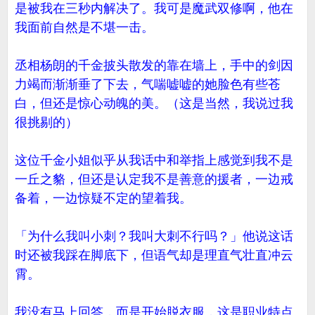
是被我在三秒内解决了。我可是魔武双修啊，他在
我面前自然是不堪一击。
丞相杨朗的千金披头散发的靠在墙上，手中的剑因
力竭而渐渐垂了下去，气喘嘘嘘的她脸色有些苍
白，但还是惊心动魄的美。（这是当然，我说过我
很挑剔的）
这位千金小姐似乎从我话中和举指上感觉到我不是
一丘之貉，但还是认定我不是善意的援者，一边戒
备着，一边惊疑不定的望着我。
「为什么我叫小刺？我叫大刺不行吗？」他说这话
时还被我踩在脚底下，但语气却是理直气壮直冲云
霄。
我没有马上回答，而是开始脱衣服，这是职业特点