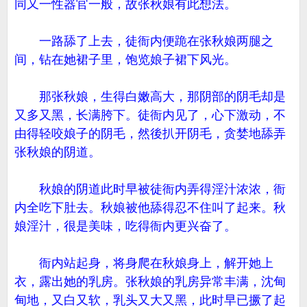
同又一性器官一般，故张秋娘有此想法。
一路舔了上去，徒衙内便跪在张秋娘两腿之
间，钻在她裙子里，饱览娘子裙下风光。
那张秋娘，生得白嫩高大，那阴部的阴毛却是
又多又黑，长满胯下。徒衙内见了，心下激动，不
由得轻咬娘子的阴毛，然後扒开阴毛，贪婪地舔弄
张秋娘的阴道。
秋娘的阴道此时早被徒衙内弄得淫汁浓浓，衙
内全吃下肚去。秋娘被他舔得忍不住叫了起来。秋
娘淫汁，很是美味，吃得衙内更兴奋了。
衙内站起身，将身爬在秋娘身上，解开她上
衣，露出她的乳房。张秋娘的乳房异常丰满，沈甸
甸地，又白又软，乳头又大又黑，此时早已撅了起