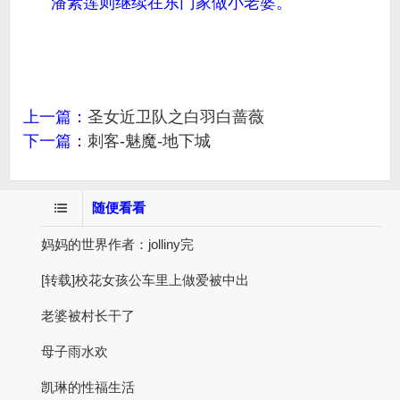
潘素莲则继续在东门家做小老婆。
上一篇：
圣女近卫队之白羽白蔷薇
下一篇：
刺客-魅魔-地下城
随便看看
妈妈的世界作者：jolliny完
[转载]校花女孩公车里上做爱被中出
老婆被村长干了
母子雨水欢
凯琳的性福生活