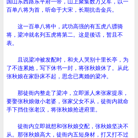
国山东西路东平府一带，山上聚集数万义军，以一
百单八将为首，听命于大宋，长期抗击金兵。
这一百单八将中，武功高强的有五虎八骠骑
将，梁冲就名列五虎将第二。这是後话，暂且不
表。
且说梁冲被发配时，和夫人哭别十里长亭，为
了不连累她，写下休书一封，将张秋娘休了。从此
张秋娘在家卧床不起，思念已离婚的梁冲。
那徒衙内整走了梁冲，立即派人来张家提亲，
要娶张秋娘做小老婆，张家父女不从，徒衙内就命
手下挡住张老汉，将张秋娘抢进府里。
徒衙内立即就想和张秋娘交配，张秋娘坚决不
从。那张秋娘高大，徒衙内五短身材，打又打不过