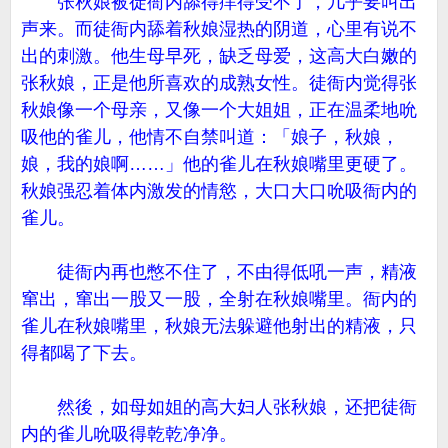
张秋娘被徒衙内舔得痒得受不了，几乎要叫出
声来。而徒衙内舔着秋娘湿热的阴道，心里有说不
出的刺激。他生母早死，缺乏母爱，这高大白嫩的
张秋娘，正是他所喜欢的成熟女性。徒衙内觉得张
秋娘像一个母亲，又像一个大姐姐，正在温柔地吮
吸他的雀儿，他情不自禁叫道：「娘子，秋娘，
娘，我的娘啊……」他的雀儿在秋娘嘴里更硬了。
秋娘强忍着体内激发的情慾，大口大口吮吸衙内的
雀儿。
徒衙内再也憋不住了，不由得低吼一声，精液
窜出，窜出一股又一股，全射在秋娘嘴里。衙内的
雀儿在秋娘嘴里，秋娘无法躲避他射出的精液，只
得都喝了下去。
然後，如母如姐的高大妇人张秋娘，还把徒衙
内的雀儿吮吸得乾乾净净。