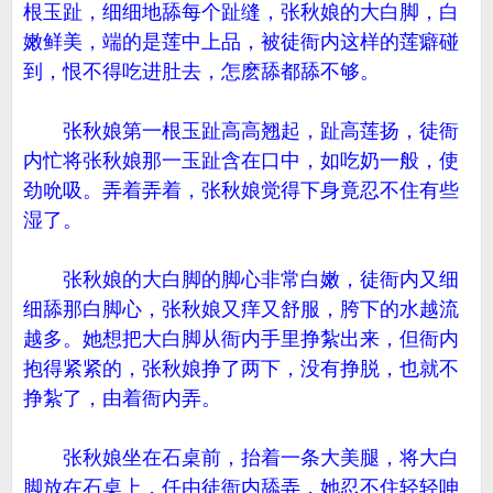
根玉趾，细细地舔每个趾缝，张秋娘的大白脚，白
嫩鲜美，端的是莲中上品，被徒衙内这样的莲癖碰
到，恨不得吃进肚去，怎麽舔都舔不够。
张秋娘第一根玉趾高高翘起，趾高莲扬，徒衙
内忙将张秋娘那一玉趾含在口中，如吃奶一般，使
劲吮吸。弄着弄着，张秋娘觉得下身竟忍不住有些
湿了。
张秋娘的大白脚的脚心非常白嫩，徒衙内又细
细舔那白脚心，张秋娘又痒又舒服，胯下的水越流
越多。她想把大白脚从衙内手里挣紮出来，但衙内
抱得紧紧的，张秋娘挣了两下，没有挣脱，也就不
挣紮了，由着衙内弄。
张秋娘坐在石桌前，抬着一条大美腿，将大白
脚放在石桌上，任由徒衙内舔弄，她忍不住轻轻呻