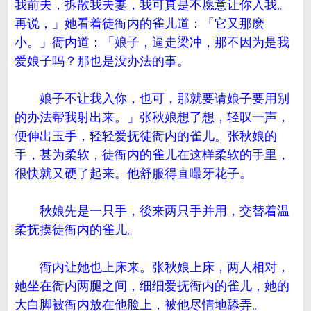
我前夫，拆散我夫妻，我可真是不愿意让你入我。
再说，」她看着徒衙内的雀儿道：「它又那麽
小。」衙内道：「娘子，逼走梁冲，那不因为是我
爱娘子吗？那也是没办法的事。
娘子不让我入你，也可，那就要请娘子要用别
的办法帮我射出来。」张秋娘想了想，轻叹一声，
便伸出玉手，轻轻爱抚徒衙内的雀儿。张秋娘的
手，甚为柔软，徒衙内的雀儿在这样柔软的手里，
很快就又硬了起来。他舒服得直嘬牙花子。
秋娘先是一只手，後来两只手并用，交替着温
柔抚摸徒衙内的雀儿。
衙内让她也上床来。张秋娘上床，两人相对，
她坐在衙内两腿之间，细细爱抚衙内的雀儿，她的
大白脚被衙内放在他脸上，被他尽情地舔弄。