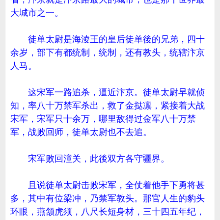
大城市之一。
徒单太尉是海淩王的皇后徒单後的兄弟，四十
余岁，部下有都统制，统制，还有教头，统辖汴京
人马。
这宋军一路追杀，逼近汴京。徒单太尉早就侦
知，率八十万禁军杀出，救了金挞凛，紧接着大战
宋军，宋军只十余万，哪里敌得过金军八十万禁
军，战败回师，徒单太尉也不去追。
宋军败回潼关，此後双方各守疆界。
且说徒单太尉击败宋军，全仗着他手下勇将甚
多，其中有位梁冲，乃禁军教头。那官人生的豹头
环眼，燕颔虎须，八尺长短身材，三十四五年纪，