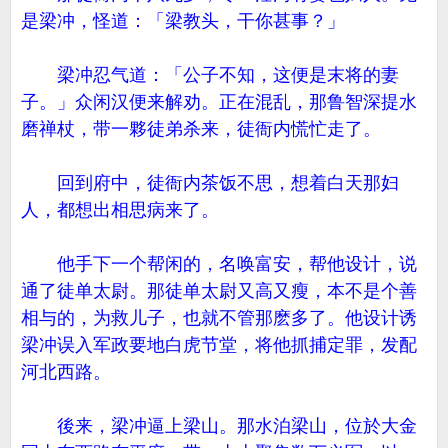
是梁冲，怪道：「梁教头，干你甚事？」
梁冲忍气道：「公子不知，这便是末将的妻
子。」众闲汉便来解劝。正在混乱，那鲁智深提水
磨禅杖，带一夥徒弟杀来，徒衙内慌忙走了。
回到府中，徒衙内茶饭不思，想着白天那妇
人，都想出相思病来了。
他手下一个帮闲的，名唤富安，帮他设计，说
通了徒单太尉。那徒单太尉又高又瘦，本不是个善
相与的，为救儿子，也就不管那麽多了。他设计诱
梁冲误入军政要地白虎节堂，将他抓捕定罪，发配
河北西路。
後来，梁冲逼上梁山。那水泊梁山，位於大金