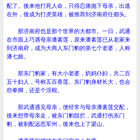
配了。後来他打死人命，只得忍痛抛下母亲，出逃
在外，後成为打虎英雄，被推荐到济南府任都头。
那济南府也是那个世界的大都市。一日，武通
在市面上巧遇母亲潘素莲，原来潘素莲已从老家来
到济南府，成为大商人东门豹的第七个老婆，人称
潘七娘。
那东门豹家，有大小老婆，奶妈仆妇，共二百
五十妇人，号称五百香莲。东门豹身材长大，也会
些拳脚，还是个淫棍。
那武通遇见母亲，便经常与母亲潘素莲交配，
後来想带母亲走，被东门豹阻拦，武通打伤东门
豹，被刺配远恶军州，後来也上了梁山。