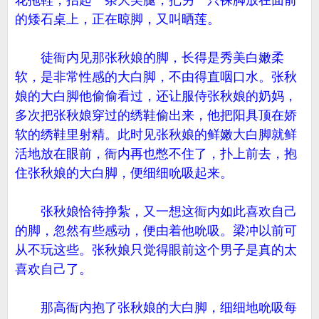
花拖鞋，抬起一条大美腿，把另一只裸脚放在面前
的矮石桌上，正在晾脚，又叫晒莲。
徒衙内见那张秋娘的脚，长得是秀美白嫩柔
软，是非常性感的大白脚，不由得直咽口水。张秋
娘的大白脚他偷偷看过，还让服侍张秋娘的奶妈，
多次把张秋娘穿过的绣鞋偷出来，他把阳具顶在娇
软的绣鞋里射精。此时见张秋娘的鲜嫩大白脚就鲜
活地放在眼前，衙内再也憋不住了，扑上前去，抱
住张秋娘的大白脚，便细细吮吸起来。
张秋娘恰待挣紮，又一想这衙内如此喜欢自己
的脚，忽然有些感动，便由着他吮吸。梁冲以前可
从不玩这些。张秋娘只觉得眼前这个男子是真的太
喜欢自己了。
那高衙内抱了张秋娘的大白脚，细细地吮吸每