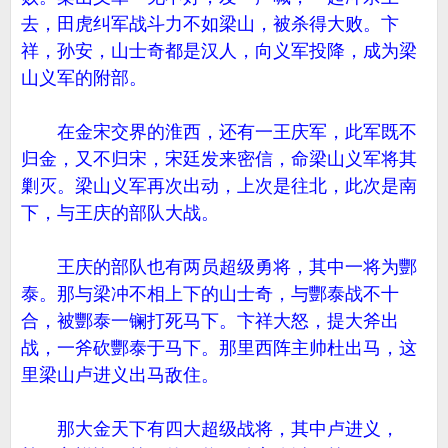
去，田虎纠军战斗力不如梁山，被杀得大败。卞
祥，孙安，山士奇都是汉人，向义军投降，成为梁
山义军的附部。
在金宋交界的淮西，还有一王庆军，此军既不
归金，又不归宋，宋廷发来密信，命梁山义军将其
剿灭。梁山义军再次出动，上次是往北，此次是南
下，与王庆的部队大战。
王庆的部队也有两员超级勇将，其中一将为酆
泰。那与梁冲不相上下的山士奇，与酆泰战不十
合，被酆泰一镧打死马下。卞祥大怒，提大斧出
战，一斧砍酆泰于马下。那里西阵主帅杜出马，这
里梁山卢进义出马敌住。
那大金天下有四大超级战将，其中卢进义，