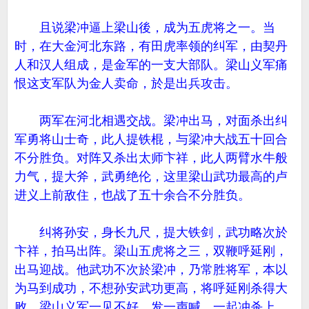
且说梁冲逼上梁山後，成为五虎将之一。当
时，在大金河北东路，有田虎率领的纠军，由契丹
人和汉人组成，是金军的一支大部队。梁山义军痛
恨这支军队为金人卖命，於是出兵攻击。
两军在河北相遇交战。梁冲出马，对面杀出纠
军勇将山士奇，此人提铁棍，与梁冲大战五十回合
不分胜负。对阵又杀出太师卞祥，此人两臂水牛般
力气，提大斧，武勇绝伦，这里梁山武功最高的卢
进义上前敌住，也战了五十余合不分胜负。
纠将孙安，身长九尺，提大铁剑，武功略次於
卞祥，拍马出阵。梁山五虎将之三，双鞭呼延刚，
出马迎战。他武功不次於梁冲，乃常胜将军，本以
为马到成功，不想孙安武功更高，将呼延刚杀得大
败。梁山义军一见不好，发一声喊，一起冲杀上