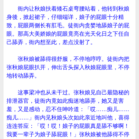
衙内让秋娘扶着矮石桌弯腰站着，他转到秋娘
身後，掀起裙子，仔细端详，娘子的屁眼十分精
致，屁眼两侧长有肛毛。徒衙内贪婪地舔娘子的屁
眼。那高大美娇娘的屁眼竟亮在光天化日之下任自
己舔弄，衙内想至此，差点没射了。
张秋娘被舔得很舒服，不停地哼哼。徒衙内把
张秋娘屁眼扒开，伸出舌头探入秋娘屁眼里，不停
地转动舔弄。
这事梁冲也从未干过。张秋娘见自己最隐秘的
排泄器官，徒衙内竟如此痴迷地舔弄，她又是害
羞，又是感动，忍不住呻吟道：「哎……痴儿……
痴儿……」衙内见秋娘头次如此亲近地叫他，喜得
连连答应：「哎！哎！娘子的屁眼真是舔不够啊！
我要一辈子为娘子舔屁眼！」张秋娘被他舔得不停