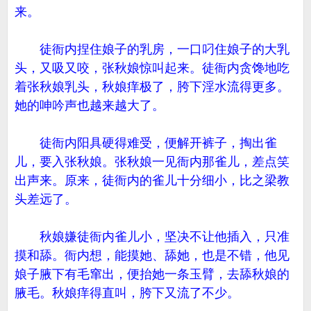
来。
徒衙内捏住娘子的乳房，一口叼住娘子的大乳
头，又吸又咬，张秋娘惊叫起来。徒衙内贪馋地吃
着张秋娘乳头，秋娘痒极了，胯下淫水流得更多。
她的呻吟声也越来越大了。
徒衙内阳具硬得难受，便解开裤子，掏出雀
儿，要入张秋娘。张秋娘一见衙内那雀儿，差点笑
出声来。原来，徒衙内的雀儿十分细小，比之梁教
头差远了。
秋娘嫌徒衙内雀儿小，坚决不让他插入，只准
摸和舔。衙内想，能摸她、舔她，也是不错，他见
娘子腋下有毛窜出，便抬她一条玉臂，去舔秋娘的
腋毛。秋娘痒得直叫，胯下又流了不少。