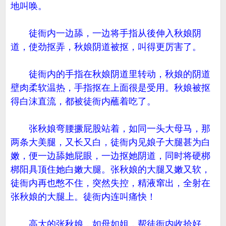
地叫唤。
徒衙内一边舔，一边将手指从後伸入秋娘阴
道，使劲抠弄，秋娘阴道被抠，叫得更厉害了。
徒衙内的手指在秋娘阴道里转动，秋娘的阴道
壁肉柔软温热，手指抠在上面很是受用。秋娘被抠
得白沫直流，都被徒衙内蘸着吃了。
张秋娘弯腰撅屁股站着，如同一头大母马，那
两条大美腿，又长又白，徒衙内见娘子大腿甚为白
嫩，便一边舔她屁眼，一边抠她阴道，同时将硬梆
梆阳具顶住她白嫩大腿。张秋娘的大腿又嫩又软，
徒衙内再也憋不住，突然失控，精液窜出，全射在
张秋娘的大腿上。徒衙内连叫痛快！
高大的张秋娘，如母如姐，帮徒衙内收拾好，