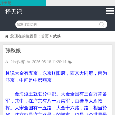
择天记
择天记
您现在的位置是：
首页
>
武侠
张秋娘
[db:作者]
2026-05-18 11:20:14
且说大金有五京，东京辽阳府，西京大同府，南为
汴京，中间是中都燕京。
金海淩王就驻於中都。大金全国有三百万常备
军，其中，在汴京有八十万禁军，由徒单太尉指
挥。大宋全国有十五路，大金十六路，路，相当於
省，汴京就是汴京路最大的城市，也是那个世界最