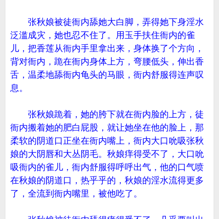
张秋娘被徒衙内舔她大白脚，弄得她下身淫水
泛滥成灾，她也忍不住了。用玉手扶住衙内的雀
儿，把香莲从衙内手里拿出来，身体换了个方向，
背对衙内，跪在衙内身体上方，弯腰低头，伸出香
舌，温柔地舔衙内龟头的马眼，衙内舒服得连声叹
息。
张秋娘跪着，她的胯下就在衙内脸的上方，徒
衙内搬着她的肥白屁股，就让她坐在他的脸上，那
柔软的阴道口正坐在衙内嘴上，衙内大口吮吸张秋
娘的大阴唇和大丛阴毛。秋娘痒得受不了，大口吮
吸衙内的雀儿，衙内舒服得呼呼出气，他的口气喷
在秋娘的阴道口，热乎乎的，秋娘的淫水流得更多
了，全流到衙内嘴里，被他吃了。