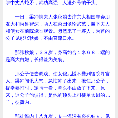
掌中丈八蛇矛，武功高强，人送外号豹子头。
一日，梁冲携夫人张秋娘去汴京大相国寺会朋
友大和尚鲁智深，两人在菜园谈论武艺，撇下夫人
和使女在前院烧香观景。忽然来了一夥人，为首的
公子见那张秋娘，不由直流口水。
那张秋娘，３８岁，身高约合１米６８，端的
是高大白嫩，长得甚为美貌。
那公子便去调戏。使女锦儿慌不叠到後院寻官
人。梁冲闻讯大怒，急忙冲了出来，揪住那公子，
提拳要打时，定睛一看，拳头不由放了下来。原
来，这公子他认得，是他的顶头上司徒单太尉的儿
子，徒衙内。
那徒衙内十八九岁，专一淫污有姿色妇人。见